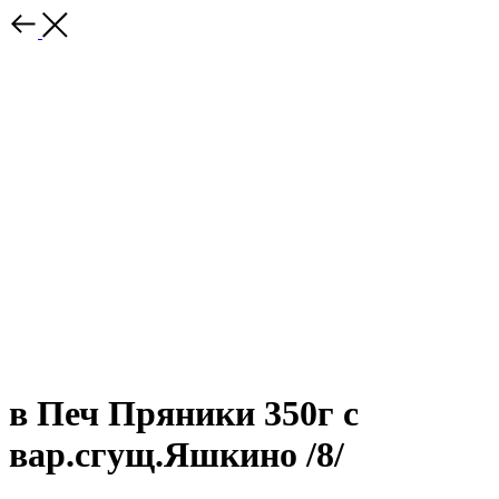
в Печ Пряники 350г с
вар.сгущ.Яшкино /8/