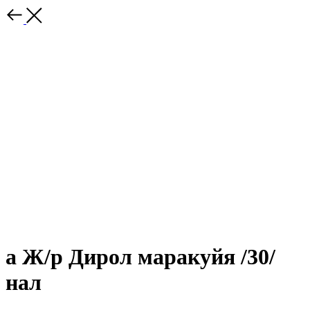
а Ж/р Дирол маракуйя /30/
нал